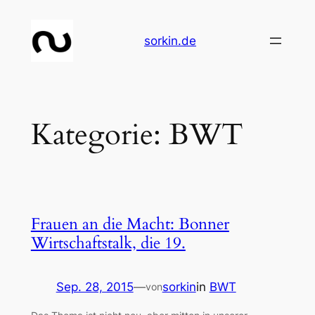
Zum
Inhalt
sorkin.de
springen
Kategorie:
BWT
Frauen an die Macht: Bonner
Wirtschaftstalk, die 19.
Sep. 28, 2015
—
sorkin
in
BWT
von